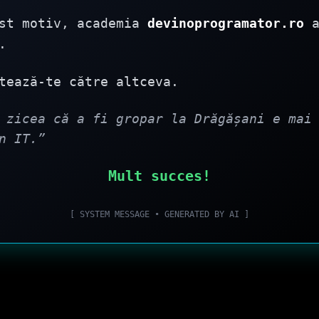
est motiv, academia
devinoprogramator.ro
a
.
tează-te către altceva.
 zicea că a fi gropar la Drăgășani e mai
n IT.”
Mult succes!
[ SYSTEM MESSAGE • GENERATED BY AI ]