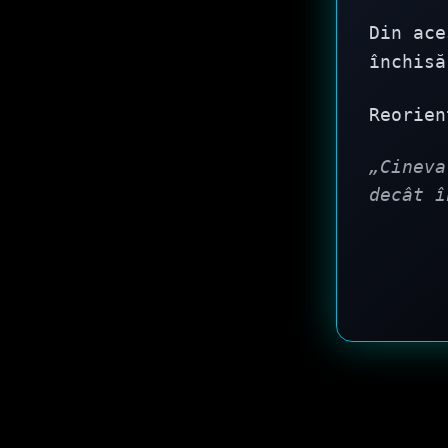
Din ac
închisă
Reorien
„Cineva
decât î